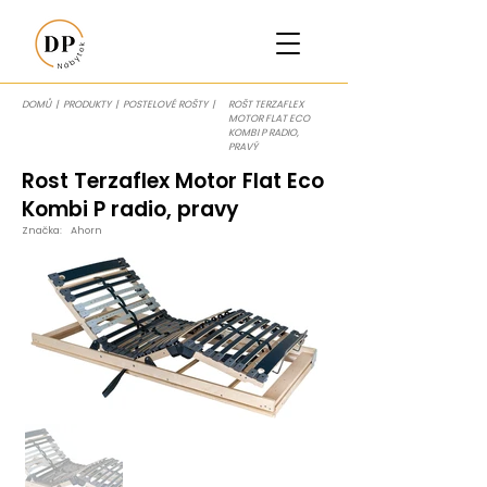
DOMŮ
|
PRODUKTY
|
POSTELOVÉ ROŠTY
|
ROŠT TERZAFLEX
MOTOR FLAT ECO
KOMBI P RADIO,
PRAVÝ
Rost Terzaflex Motor Flat Eco
Kombi P radio, pravy
Značka:
Ahorn