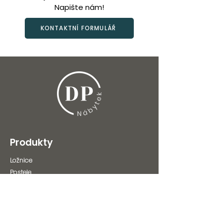
Napište nám!
KONTAKTNÍ FORMULÁŘ
Produkty
Ložnice
Postele
Noční stolky
Komody
Skříně
Matrace