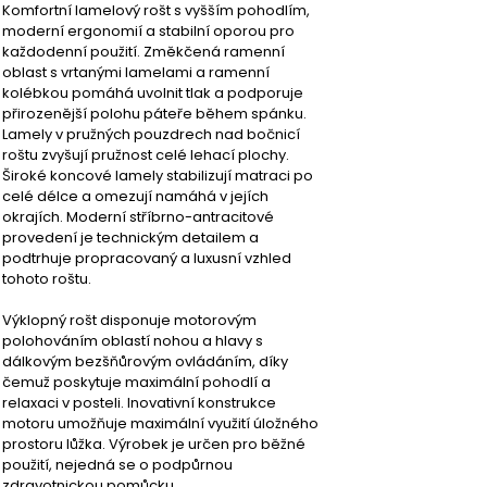
Komfortní lamelový rošt s vyšším pohodlím, 
moderní ergonomií a stabilní oporou pro 
každodenní použití. Změkčená ramenní 
oblast s vrtanými lamelami a ramenní 
kolébkou pomáhá uvolnit tlak a podporuje 
přirozenější polohu páteře během spánku. 
Lamely v pružných pouzdrech nad bočnicí 
roštu zvyšují pružnost celé lehací plochy. 
Široké koncové lamely stabilizují matraci po 
celé délce a omezují namáhá v jejích 
okrajích. Moderní stříbrno-antracitové 
provedení je technickým detailem a 
podtrhuje propracovaný a luxusní vzhled 
tohoto roštu.
Výklopný rošt disponuje motorovým 
polohováním oblastí nohou a hlavy s 
dálkovým bezšňůrovým ovládáním, díky 
čemuž poskytuje maximální pohodlí a 
relaxaci v posteli. Inovativní konstrukce 
motoru umožňuje maximální využití úložného 
prostoru lůžka. Výrobek je určen pro běžné 
použití, nejedná se o podpůrnou 
zdravotnickou pomůcku.