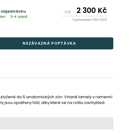
2 300 Kč
 objednávku
od
ání
3-4 týdnů
V provedení 80×200
NEZÁVAZNÁ POPTÁVKA
ozložené do 5 anatomických zón. Vrtané lamely v ramenní 
y jsou opatřeny fólií, díky které se na roštu zachytává 