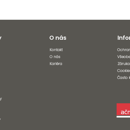
y
O nás
Inf
Kontakt
Ochran
O nás
Všeob
Kariéra
Záruka
Cookie
Často 
y
y