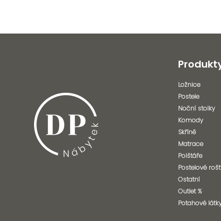
Produkt
Ložnice
Postele
Noční stolky
Komody
Skříně
Matrace
Polštáře
Postelové rošt
Ostatní
Outlet %
Potahové látk