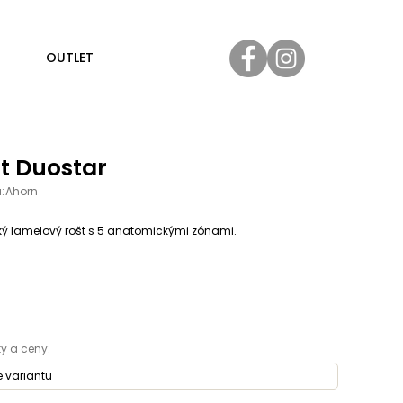
OUTLET
t Duostar
:
Ahorn
cký lamelový rošt s 5 anatomickými zónami.
y a ceny: