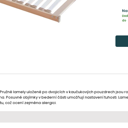
Na
Dod
do
Pružné lamely uložené po dvojicích v kaučukových pouzdrech jsou r
mena. Posuvné objímky v bederní části umožňují nastavení tuhosti. Lamel
u, což ocení zejména alergici.