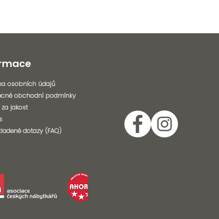
ormace
a osobních údajů
ecné obchodní podmínky
 za jakost
s
kladené dotazy (FAQ)