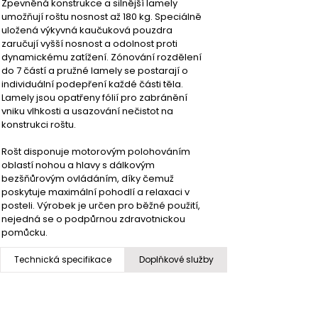
Zpevněná konstrukce a silnější lamely 
umožňují roštu nosnost až 180 kg. Speciálně 
uložená výkyvná kaučuková pouzdra 
zaručují vyšší nosnost a odolnost proti 
dynamickému zatížení. Zónování rozdělení 
do 7 částí a pružné lamely se postarají o 
individuální podepření každé části těla. 
Lamely jsou opatřeny fólií pro zabránění 
vniku vlhkosti a usazování nečistot na 
konstrukci roštu.
Rošt disponuje motorovým polohováním 
oblastí nohou a hlavy s dálkovým 
bezšňůrovým ovládáním, díky čemuž 
poskytuje maximální pohodlí a relaxaci v 
posteli. Výrobek je určen pro běžné použití, 
nejedná se o podpůrnou zdravotnickou 
pomůcku.
Technická specifikace
Doplňkové služby