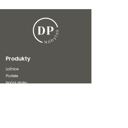
Produkty
Ložnice
Postele
Noční stolky
Komody
Skříně
Matrace
Polštáře
Postelové rošty
Ostatní