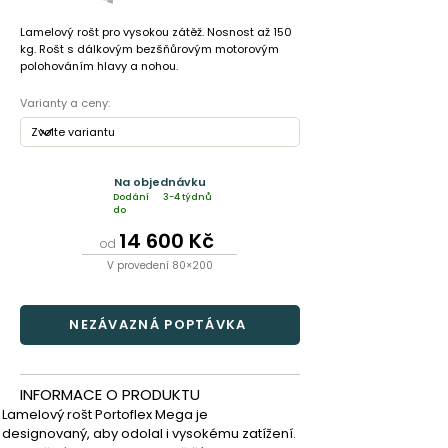
Lamelový rošt pro vysokou zátěž. Nosnost až 150
kg. Rošt s dálkovým bezšňůrovým motorovým
polohováním hlavy a nohou.
Varianty a ceny:
Na objednávku
Dodání
3-4 týdnů
do
14 600 Kč
od
V provedení 80×200
NEZÁVAZNÁ POPTÁVKA
INFORMACE O PRODUKTU
Lamelový rošt Portoflex Mega je 
designovaný, aby odolal i vysokému zatížení. 