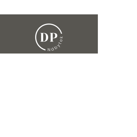
Produkty
Ložnice
Postele
Noční stolky
Komody
Skříně
Matrace
Polštáře
Postelové rošty