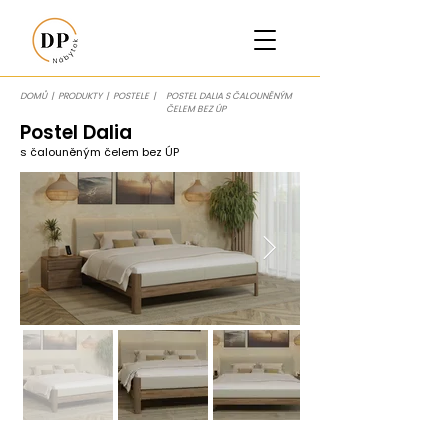
DOMŮ
|
PRODUKTY
|
POSTELE
|
POSTEL DALIA S ČALOUNĚNÝM
ČELEM BEZ ÚP
Postel Dalia
s čalouněným čelem bez ÚP