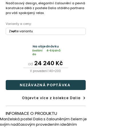
Nadčasový design, elegantní čalounění a pevná
konstrukce dělá z postele Dalia stálého partnera
pro váš spokojený relax.
Varianty a ceny:
Na objednávku
Dodání
4-6 týdnů
do
24 240 Kč
od
V provedení 140×200
NEZÁVAZNÁ POPTÁVKA
Objevte více z kolekce Dalia
INFORMACE O PRODUKTU
Manželská postel Dalia s čalouněným čelem je 
svým nadčasovým provedením ideálním 