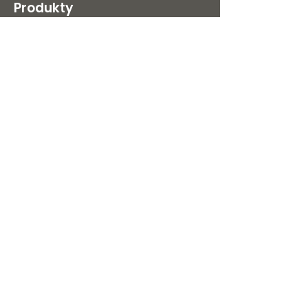
Produkty
Ložnice
Postele
Noční stolky
Komody
Skříně
Matrace
Polštáře
Postelové rošty
Ostatní
Outlet %
Potahové látky
O nás
Kontakt
O nás
Kariéra