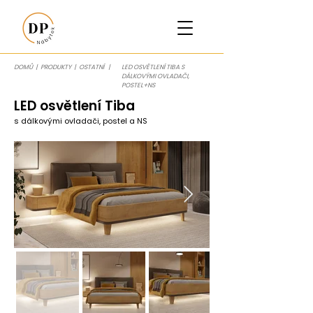
DOMŮ
|
PRODUKTY
|
OSTATNÍ
|
LED OSVĚTLENÍ TIBA S
DÁLKOVÝMI OVLADAČI,
POSTEL+NS
LED osvětlení Tiba
s dálkovými ovladači, postel a NS