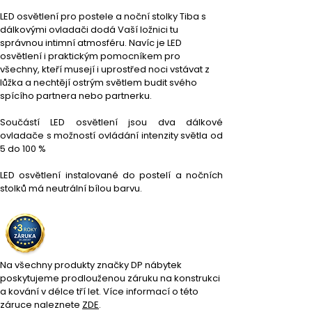
LED osvětlení pro postele a noční stolky Tiba s 
dálkovými ovladači dodá Vaší ložnici tu 
správnou intimní atmosféru. Navíc je LED 
osvětlení i praktickým pomocníkem pro 
všechny, kteří musejí i uprostřed noci vstávat z 
lůžka a nechtějí ostrým světlem budit svého 
spícího partnera nebo partnerku.
Součástí LED osvětlení jsou dva dálkové 
ovladače s možností ovládání intenzity světla od 
5 do 100 %
LED osvětlení instalované do postelí a nočních 
stolků má neutrální bílou barvu.
Na všechny produkty značky DP nábytek 
poskytujeme prodlouženou záruku na konstrukci 
a kování v délce tří let. Více informací o této 
záruce naleznete 
ZDE
.