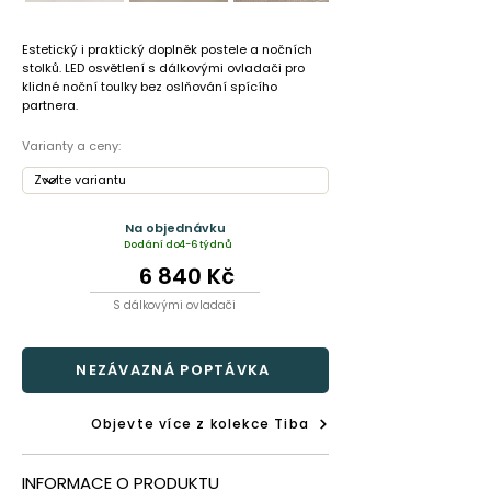
Estetický i praktický doplněk postele a nočních
stolků. LED osvětlení s dálkovými ovladači pro
klidné noční toulky bez oslňování spícího
partnera.
Varianty a ceny:
Na objednávku
Dodání do
4-6 týdnů
6 840 Kč
S dálkovými ovladači
NEZÁVAZNÁ POPTÁVKA
Objevte více z kolekce Tiba
INFORMACE O PRODUKTU