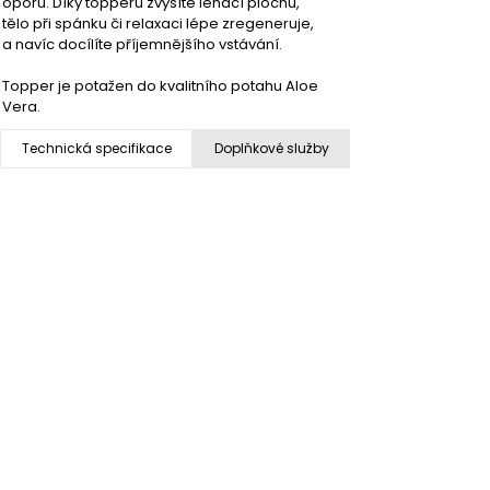
oporu. Díky topperu zvýšíte lehací plochu, 
tělo při spánku či relaxaci lépe zregeneruje, 
a navíc docílíte příjemnějšího vstávání.
Topper je potažen do kvalitního potahu Aloe 
Vera.
Technická specifikace
Doplňkové služby