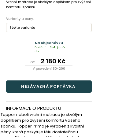
Vrchní matrace je skvělým doplňkem pro zvýšení
komfortu spánku.
Varianty a ceny:
Na objednávku
Dodání
3-4 týdnů
do
2 180 Kč
od
V provedení 80×200
NEZÁVAZNÁ POPTÁVKA
INFORMACE O PRODUKTU
Topper neboli vrchní matrace je skvělým 
doplňkem pro zvýšení komfortu Vašeho 
spánku. Topper Prima je vyroben z kvalitní 
pěny, která poskytuje tělu dostatečnou 