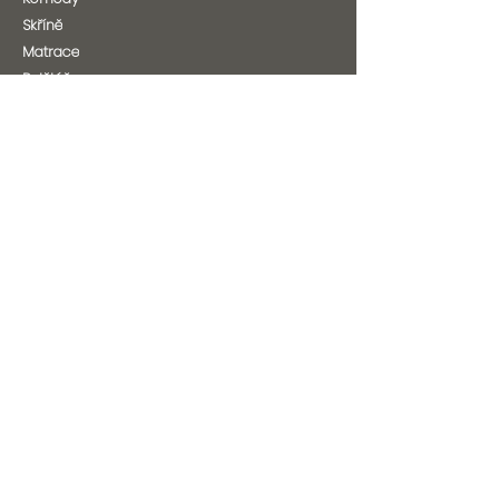
Skříně
Matrace
Polštáře
Postelové rošty
Ostatní
Outlet %
Potahové látky
O nás
Kontakt
O nás
Kariéra
Informace