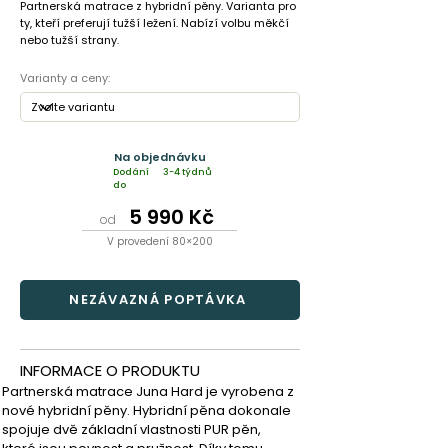
Partnerská matrace z hybridní pěny. Varianta pro
ty, kteří preferují tužší ležení. Nabízí volbu měkčí
nebo tužší strany.
Varianty a ceny:
Na objednávku
Dodání
3-4 týdnů
do
5 990 Kč
od
V provedení 80×200
NEZÁVAZNÁ POPTÁVKA
INFORMACE O PRODUKTU
Partnerská matrace Juna Hard je vyrobena z 
nové hybridní pěny. Hybridní pěna dokonale 
spojuje dvě základní vlastnosti PUR pěn, 