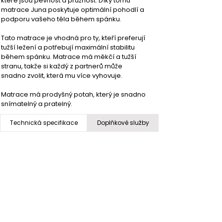
které jsou pevnost a pružnost. Díky tomu 
matrace Juna poskytuje optimální pohodlí a 
podporu vašeho těla během spánku.
Tato matrace je vhodná pro ty, kteří preferují 
tužší ležení a potřebují maximální stabilitu 
během spánku. Matrace má měkčí a tužší 
stranu, takže si každý z partnerů může 
snadno zvolit, která mu více vyhovuje.
Matrace má prodyšný potah, který je snadno 
snímatelný a pratelný.
Technická specifikace
Doplňkové služby