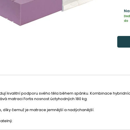
Na
Dod
do
žadují kvalitní podporu svého těla během spánku. Kombinace hybridní
á matraci Fortis nosnost úctyhodných 180 kg.
 díky čemuž je matrace jemnější a nadýchanější.
atelný.