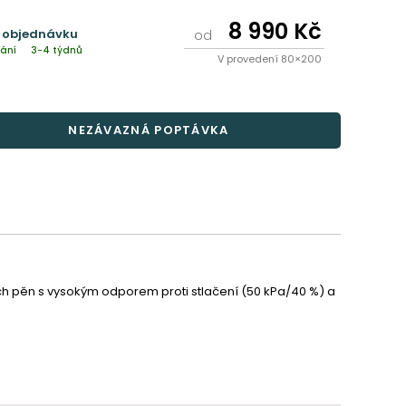
8 990 Kč
 objednávku
od
ání
3-4 týdnů
V provedení 80×200
NEZÁVAZNÁ POPTÁVKA
ch pěn s vysokým odporem proti stlačení (50 kPa/40 %) a 