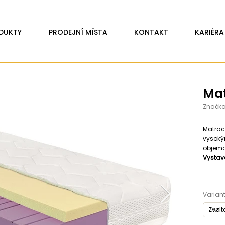
DUKTY
PRODEJNÍ MÍSTA
KONTAKT
KARIÉRA
Mat
Značka
Matrac
vysoký
objemo
Vystav
Variant