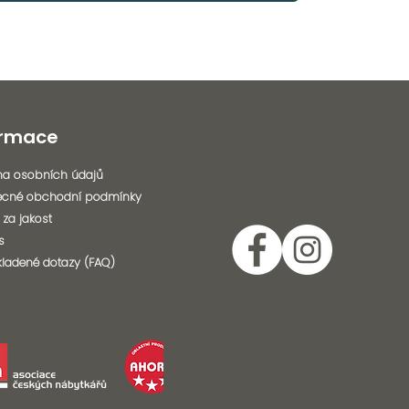
ormace
a osobních údajů
ecné obchodní podmínky
 za jakost
s
kladené dotazy (FAQ)