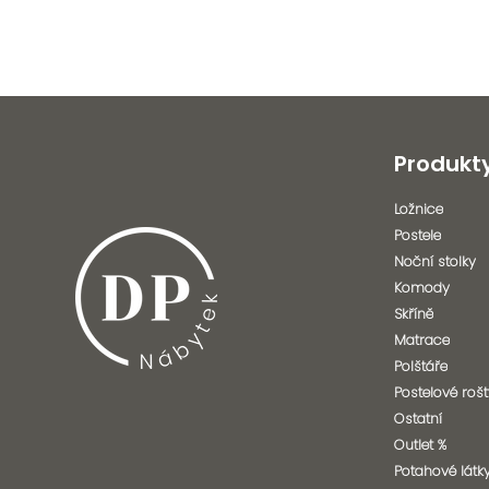
Produkt
Ložnice
Postele
Noční stolky
Komody
Skříně
Matrace
Polštáře
Postelové rošt
Ostatní
Outlet %
Potahové látk