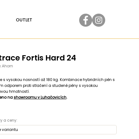
OUTLET
race Fortis Hard 24
:
Ahorn
e s vysokou nosností až 180 kg. Kombinace hybridních pěn s
m odporem proti stlačení a studené pěny s vysokou
vou hmotností.
eno na
showroomu v Luhačovicích
.
y a ceny: