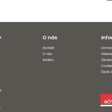
y
O nás
Inf
Kontakt
Ochran
O nás
Všeob
Kariéra
Záruka
Cookie
Často 
y
y