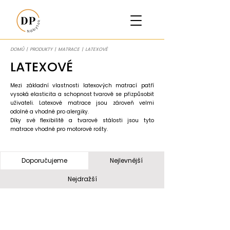
DOMŮ
|
PRODUKTY
|
MATRACE
| LATEXOVÉ
LATEXOVÉ
Mezi základní vlastnosti latexových matrací patří
vysoká elasticita a schopnost tvarově se přizpůsobit
uživateli. Latexové matrace jsou zároveň velmi
odolné a vhodné pro alergiky.
Díky své flexibilitě a tvarové stálosti jsou tyto
matrace vhodné pro motorové rošty.
Doporučujeme
Nejlevnější
Nejdražší