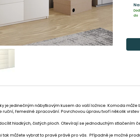
Na
Dod
do
y je jedinečným nábytkovým kusem do vaší ložnice. 
Komoda může být
ruční, řemeslné zpracování. Povrchovou úpravu tvoří několik vrstev
docílit hladkých, čistých ploch. Otevírají se jednoduchým stlačením č
si tak můžete vybrat to pravé právě pro vás.  Případně je možné prod