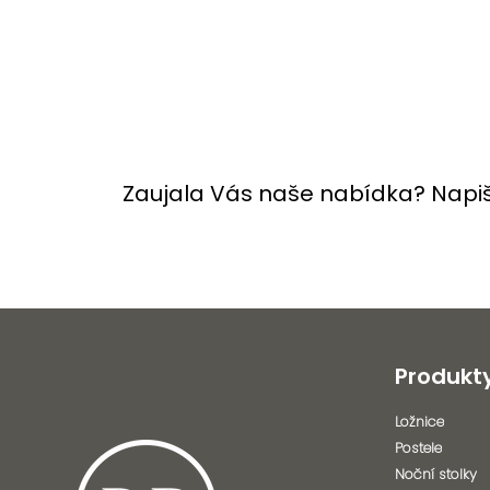
Zaujala Vás naše nabídka? Napi
Produkt
Ložnice
Postele
Noční stolky