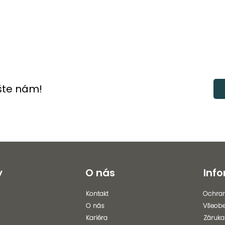
šte nám!
y
O nás
Inf
Kontakt
Ochran
O nás
Všeob
Kariéra
Záruka