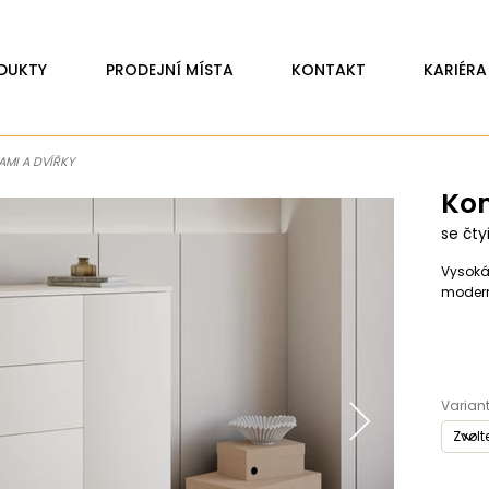
DUKTY
PRODEJNÍ MÍSTA
KONTAKT
KARIÉRA
MI A DVÍŘKY
Ko
se čty
Vysoká
modern
Variant