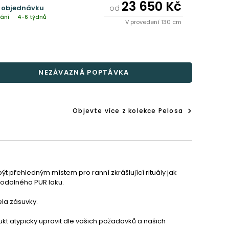
23 650 Kč
 objednávku
od
ání
4-6 týdnů
V provedení 130 cm
NEZÁVAZNÁ POPTÁVKA
Objevte více z kolekce Pelosa
 přehledným místem pro ranní zkrášlující rituály jak 
 odolného PUR laku.
ela zásuvky.
ukt atypicky upravit dle vašich požadavků a našich 