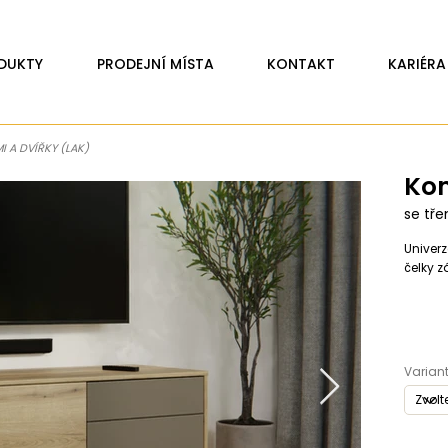
DUKTY
PRODEJNÍ MÍSTA
KONTAKT
KARIÉRA
 A DVÍŘKY (LAK)
Ko
se tře
Univer
čelky z
Variant