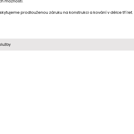
ch možností.
ytujeme prodlouženou záruku na konstrukci a kování v délce tří let. 
služby