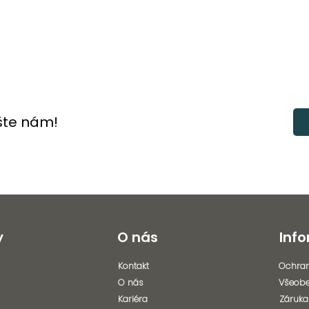
šte nám!
y
O nás
Inf
Kontakt
Ochran
O nás
Všeob
Kariéra
Záruka