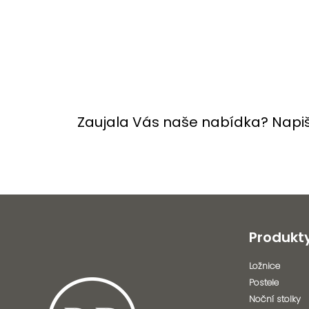
Zaujala Vás naše nabídka? Napi
Produkt
Ložnice
Postele
Noční stolky