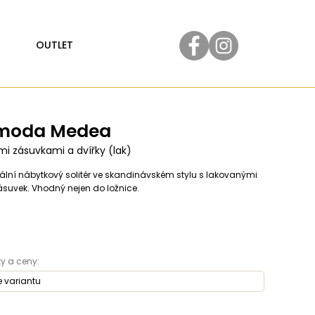
OUTLET
moda Medea
mi zásuvkami a dvířky (lak)
zální nábytkový solitér ve skandinávském stylu s lakovanými
ásuvek. Vhodný nejen do ložnice.
y a ceny: