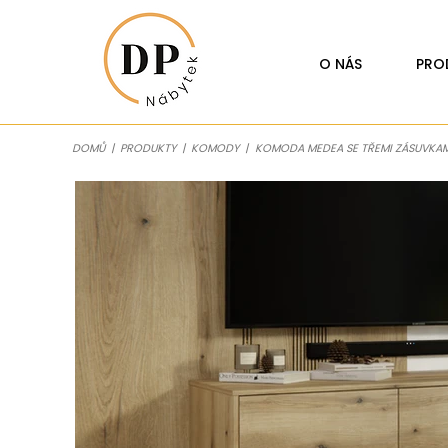
O NÁS
PRO
DOMŮ
|
PRODUKTY
|
KOMODY
|
KOMODA MEDEA SE TŘEMI ZÁSUVKAMI