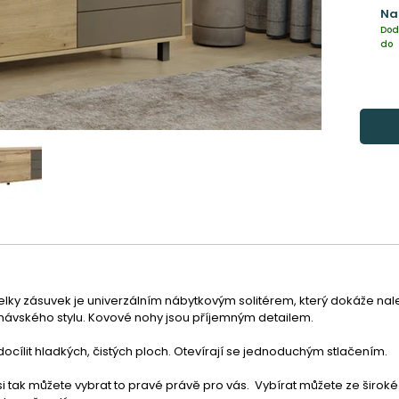
Na
Dod
do
y zásuvek je univerzálním nábytkovým solitérem, který dokáže nalez
návského stylu. Kovové nohy jsou příjemným detailem.
docílit hladkých, čistých ploch. Otevírají se jednoduchým stlačením.
 si tak můžete vybrat to pravé právě pro vás.  Vybírat můžete ze šir