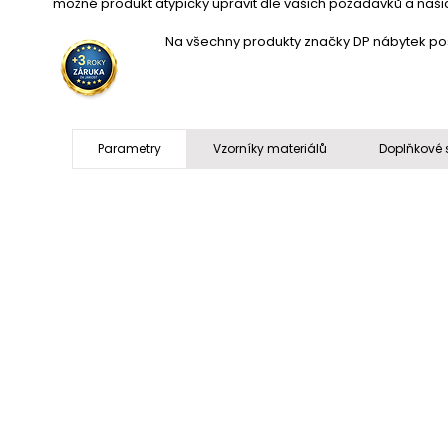
možné produkt atypicky upravit dle vašich požadavků a naši
Na všechny produkty značky DP nábytek posk
Parametry
Vzorníky materiálů
Doplňkové 