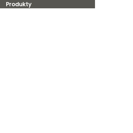
Produkty
Ložnice
Postele
Noční stolky
Komody
Skříně
Matrace
Polštáře
Postelové rošty
Ostatní
Outlet %
Potahové látky
O nás
Kontakt
O nás
Kariéra