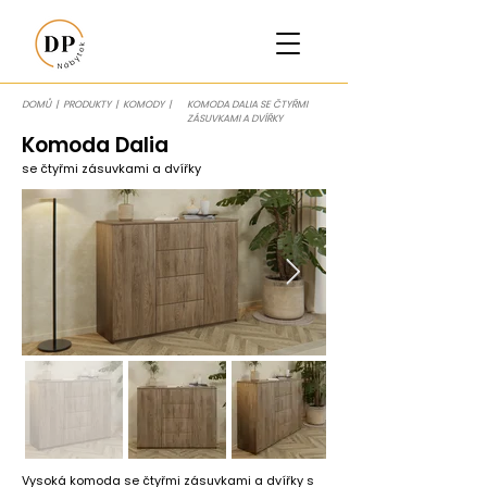
DOMŮ
|
PRODUKTY
|
KOMODY
|
KOMODA DALIA SE ČTYŘMI
ZÁSUVKAMI A DVÍŘKY
Komoda Dalia
se čtyřmi zásuvkami a dvířky
Vysoká komoda se čtyřmi zásuvkami a dvířky s