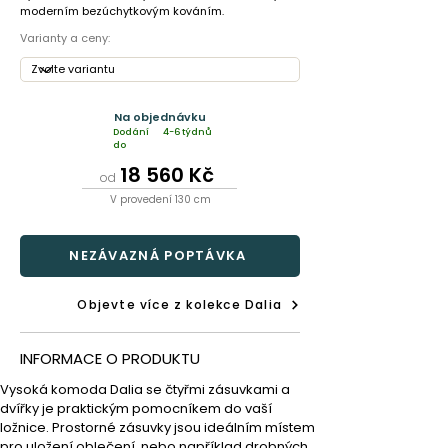
moderním bezúchytkovým kováním.
Varianty a ceny:
Na objednávku
Dodání
4-6 týdnů
do
18 560 Kč
od
V provedení 130 cm
NEZÁVAZNÁ POPTÁVKA
Objevte více z kolekce Dalia
INFORMACE O PRODUKTU
Vysoká komoda Dalia se čtyřmi zásuvkami a 
dvířky je praktickým pomocníkem do vaší 
ložnice. Prostorné zásuvky jsou ideálním místem 
pro uložení oblečení, nebo například drobných 